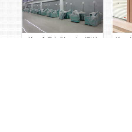
Cửa cuốn Thép Siêu trường ST100
Cửa cuố
Vui lòng liên hệ
Giá:
Cửa cuốn nan nhôm DOORTECH
Cửa