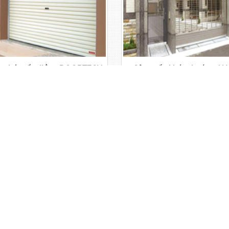
n thép tấm liền - DOORTECH
Cửa cuốn khớp thoáng AU
Vui lòng liên hệ
Vui lòng liên hệ
Giá:
Giá:
 cuốn chống cháy AF100
Cửa cuốn trong suốt AUST