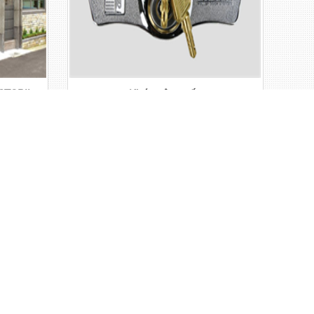
STGRIL
Khóa cửa cuốn
Vui lòng liên hệ
Giá:
VISION
Cửa cuốn trượt trần Overhead