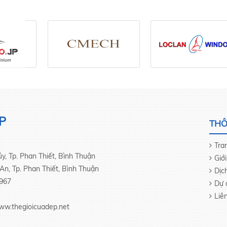
P
THÔ
Tra
, Tp. Phan Thiết, Bình Thuận
Giới
An, Tp. Phan Thiết, Bình Thuận
Dịc
 967
Dự 
Liê
ww.thegioicuadep.net