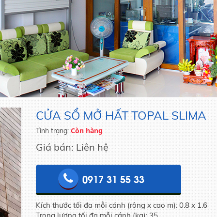
am
Cửa sổ mở hất Topal Slima
CỬA SỔ MỞ HẤT TOPAL SLIMA
Còn hàng
Tình trạng:
Giá bán:
Liên hệ
0917 31 55 33
Kích thước tối đa mỗi cánh (rộng x cao m): 0.8 x 1.6
Trọng lượng tối đa mỗi cánh (kg): 35