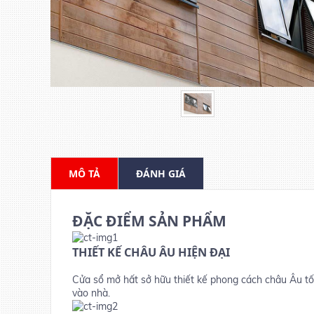
MÔ TẢ
ĐÁNH GIÁ
ĐẶC ĐIỂM SẢN PHẨM
THIẾT KẾ CHÂU ÂU HIỆN ĐẠI
Cửa sổ mở hất sở hữu thiết kế phong cách châu Âu tối
vào nhà.