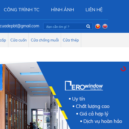
CÔNG TRÌNH TC
HÌNH ẢNH
LIÊN HỆ
oicuadepbt@gmail.com
 cấp
Cửa cuốn
Cửa chống muỗi
Cửa thép