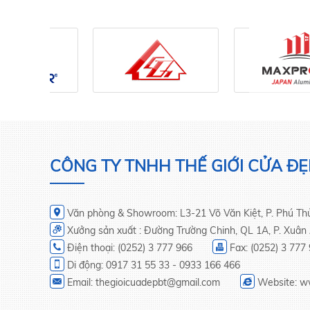
CÔNG TY TNHH THẾ GIỚI CỬA ĐẸ
Văn phòng & Showroom: L3-21 Võ Văn Kiệt, P. Phú Thủy
Xưởng sản xuất : Đường Trường Chinh, QL 1A, P. Xuân 
Điện thoại: (0252) 3 777 966
Fax: (0252) 3 777
Di động: 0917 31 55 33 - 0933 166 466
Email: thegioicuadepbt@gmail.com
Website: w