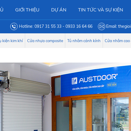
HỦ
GIỚI THIỆU
DỰ ÁN
TIN TỨC VÀ SỰ KIỆN
Hotline: 0917 31 55 33 - 0933 16 64 66
Email: thegi
 kiện kim khí
Cửa nhựa composite
Tủ nhôm cánh kính
Cửa nhôm cao